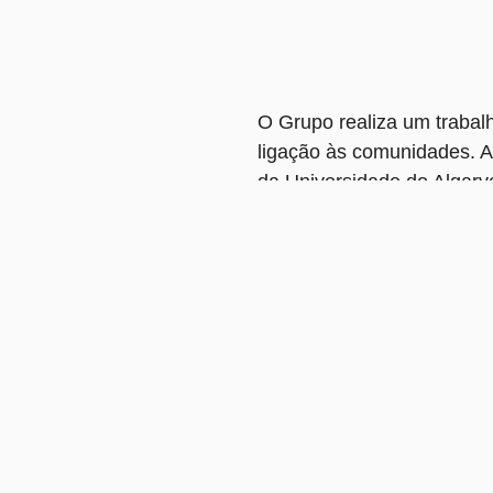
O Grupo realiza um trabalh
ligação às comunidades. 
da Universidade do Algarve
patrocínio de atividades de
Os donativos a instituiçõe
carênciadas e adesão a ini
partilhada pelas empresas 
Nome completo
Email
que tem vindo a crescer
Contacto
o da crescente quota de