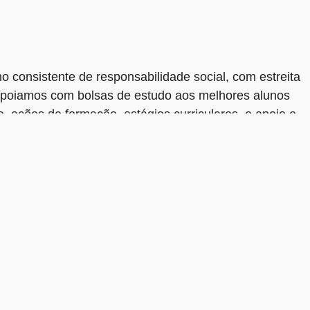
o consistente de responsabilidade social, com estreita
Apoiamos com bolsas de estudo aos melhores alunos
, ações de formação, estágios curriculares, e apoio e
sportivas e culturais.
s de solidariedade, prestação de serviços a pessoas
ciativas solidárias são uma responsabilidade
participadas.