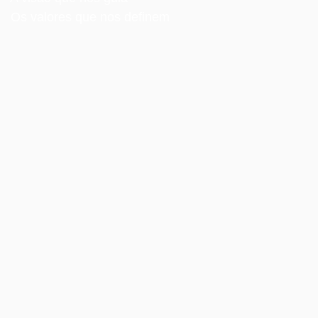
Os valores que nos definem
Orgulhosamente apresentamos um quadro de pessoal 
com a admissão de novos colaboradores, por imposiçã